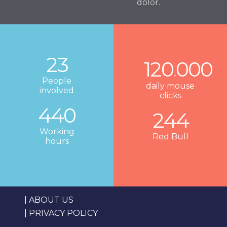
dolor.
23
120
000
.
People
daily mouse
involved
clicks
440
244
Working
Red Bull
hours
|
ABOUT US
|
PRIVACY POLICY